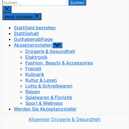
Suchen
nach:
Suche
schließen
Menü schließen
StattGeld bestellen
StattGehalt
Guthabenabfrage
Akzeptanzstellen
Untermenü
anzeigen
Drogerie & Gesundheit
Elektronik
Fashion, Beauty & Accessoires
Freizeit
Kulinarik
Kultur & Lesen
Lotto & Schreibwaren
Reisen
Spielwaren & Floristik
Sport & Wellness
Werden Sie Akzeptanzstelle!
Kategorien
Allgemein
Drogerie & Gesundheit