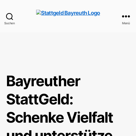
Suchen
Menü
StattGeld
Bayreuth
Bayreuther
StattGeld:
Schenke Vielfalt
und unterstütze