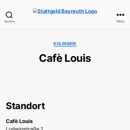
Suchen
Menü
StattGeld
Bayreuth
Kategorien
KULINARIK
Cafè Louis
Standort
Cafè Louis
Ludwigstraße 1