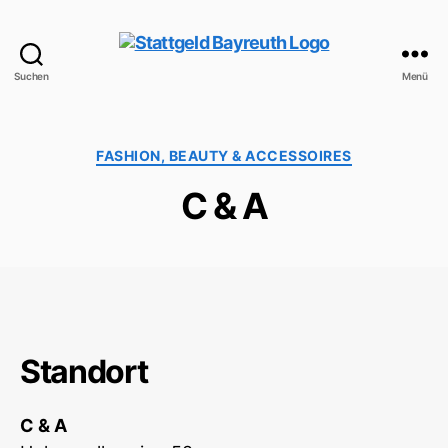
Suchen
Menü
StattGeld
Bayreuth
Kategorien
FASHION, BEAUTY & ACCESSOIRES
C & A
Standort
C & A